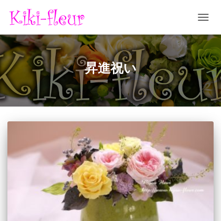
ナ
ビ
ゲ
ー
シ
昇進祝い
ョ
ン
を
切
り
替
え